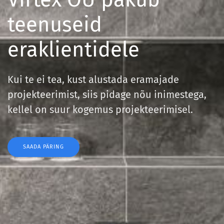
teenuseid
eraklientidele
Kui te ei tea, kust alustada eramajade
projekteerimist,
siis pidage nõu inimestega,
kellel on suur kogemus projekteerimisel.
SAADA PÄRING