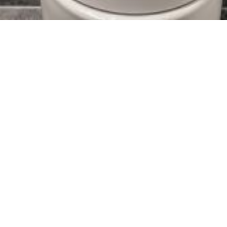
Virtex OÜ spetsialistid teavad erinevust
eramu ja tööstushoone vahel.
Eramu projekteerimine erineb väga palju tööstushoonete
projekteerimisest, oluline on projekteerimisel arvestada omanike
eelistustega, krundi omadustega, eraldatud eelarvega,
eluruumidele esitatavate nõuetega. Teostame insener-tehnilised
konsultatsioonid vastavalt teie soovile.
Meiega töötamise eelised:
- projekteerimise ja objektide hooldamise täielik komplekt,
- ulatuslik kogemus, enam kui 450 erineva suurusega projekti,
- individuaalne lähenemine ja töötamine iga kliendiga,