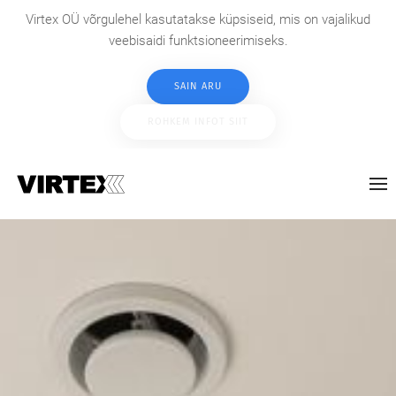
Virtex OÜ võrgulehel kasutatakse küpsiseid, mis on vajalikud
veebisaidi funktsioneerimiseks.
SAIN ARU
ROHKEM INFOT SIIT