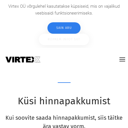
Virtex OÜ võrgulehel kasutatakse küpsiseid, mis on vajalikud
veebisaidi funktsioneerimiseks.
SAIN ARU
ROHKEM INFOT SIIT
Küsi hinnapakkumist
Kui soovite saada hinnapakkumist, siis täitke
ära vastav vorm.