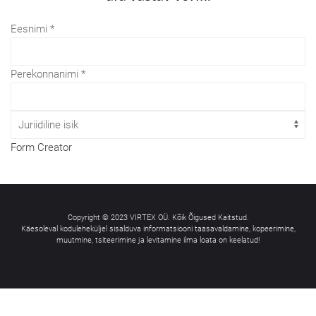
Eesnimi
*
Perekonnanimi
*
Form Creator
Copyright © 2023 VIRTEX OÜ. Kõik Õigused Kaitstud.
Käesoleval koduleheküljel sisalduva informatsiooni taasavaldamine, kopeerimine,
muutmine, tsiteerimine ja levitamine ilma loata on keelatud!